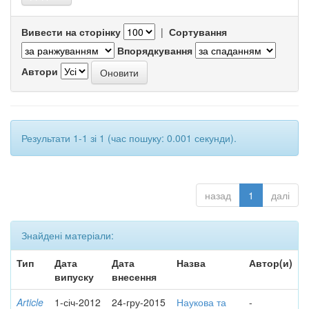
Вивести на сторінку
|
Сортування
Впорядкування
Автори
Результати 1-1 зі 1 (час пошуку: 0.001 секунди).
назад
1
далі
Знайдені матеріали:
Тип
Дата
Дата
Назва
Автор(и)
випуску
внесення
Article
1-січ-2012
24-гру-2015
Наукова та
-