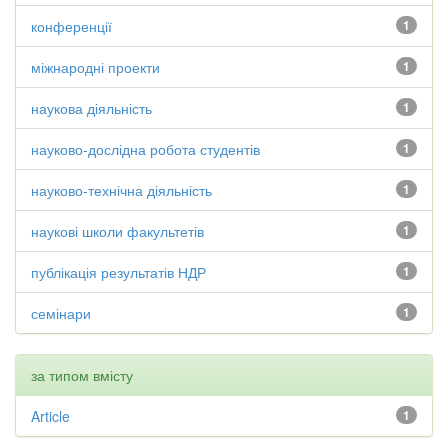
конференції
1
міжнародні проекти
1
наукова діяльність
1
науково-дослідна робота студентів
1
науково-технічна діяльність
1
наукові школи факультетів
1
публікація результатів НДР
1
семінари
1
за типом вмісту
Article
1