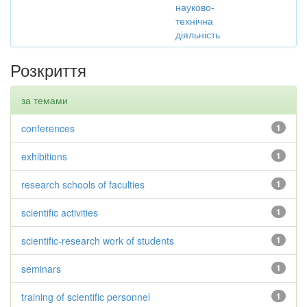
науково-
технічна
діяльність
Розкриття
за темами
conferences
1
exhibitions
1
research schools of faculties
1
scientific activities
1
scientific-research work of students
1
seminars
1
training of scientific personnel
1