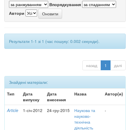
Впорядкування
Автори
Результати 1-1 зі 1 (час пошуку: 0.002 секунди).
назад
1
далі
Знайдені матеріали:
Тип
Дата
Дата
Назва
Автор(и)
випуску
внесення
Article
1-січ-2012
24-гру-2015
Наукова та
-
науково-
технічна
діяльність