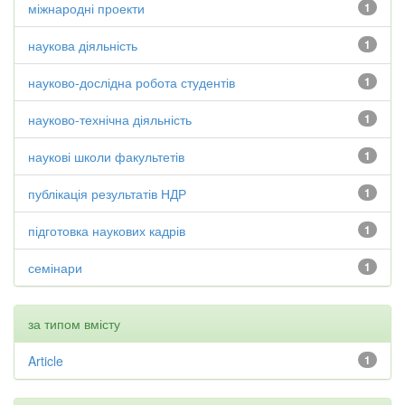
міжнародні проекти
1
наукова діяльність
1
науково-дослідна робота студентів
1
науково-технічна діяльність
1
наукові школи факультетів
1
публікація результатів НДР
1
підготовка наукових кадрів
1
семінари
1
за типом вмісту
Article
1