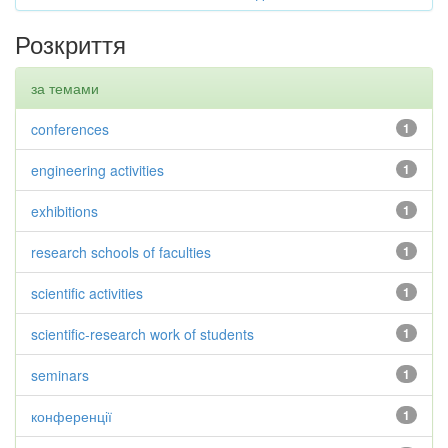
Розкриття
за темами
conferences
1
engineering activities
1
exhibitions
1
research schools of faculties
1
scientific activities
1
scientific-research work of students
1
seminars
1
конференції
1