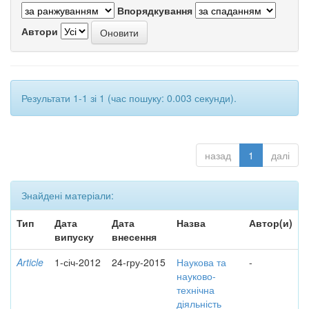
Впорядкування
Автори
Результати 1-1 зі 1 (час пошуку: 0.003 секунди).
назад
1
далі
Знайдені матеріали:
Тип
Дата
Дата
Назва
Автор(и)
випуску
внесення
Article
1-січ-2012
24-гру-2015
Наукова та
-
науково-
технічна
діяльність