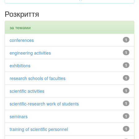
Розкриття
за темами
conferences
1
engineering activities
1
exhibitions
1
research schools of faculties
1
scientific activities
1
scientific-research work of students
1
seminars
1
training of scientific personnel
1