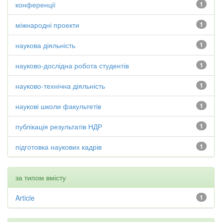
конференції
1
міжнародні проекти
1
наукова діяльність
1
науково-дослідна робота студентів
1
науково-технічна діяльність
1
наукові школи факультетів
1
публікація результатів НДР
1
підготовка наукових кадрів
1
за типом вмісту
Article
1