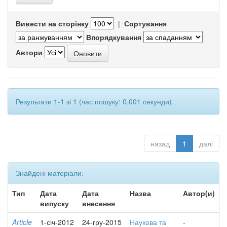
Вивести на сторінку
|
Сортування
Впорядкування
Автори
Результати 1-1 зі 1 (час пошуку: 0.001 секунди).
назад
1
далі
Знайдені матеріали:
Тип
Дата
Дата
Назва
Автор(и)
випуску
внесення
Article
1-січ-2012
24-гру-2015
Наукова та
-