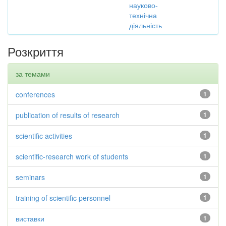
науково-
технічна
діяльність
Розкриття
за темами
conferences
1
publication of results of research
1
scientific activities
1
scientific-research work of students
1
seminars
1
training of scientific personnel
1
виставки
1