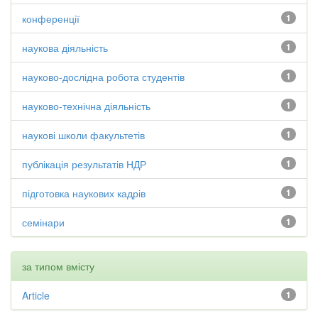
конференції
1
наукова діяльність
1
науково-дослідна робота студентів
1
науково-технічна діяльність
1
наукові школи факультетів
1
публікація результатів НДР
1
підготовка наукових кадрів
1
семінари
1
за типом вмісту
Article
1