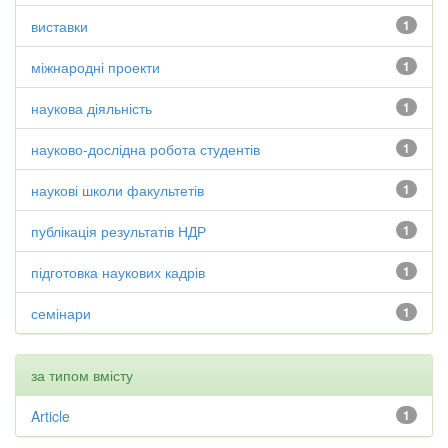
виставки
1
міжнародні проекти
1
наукова діяльність
1
науково-дослідна робота студентів
1
наукові школи факультетів
1
публікація результатів НДР
1
підготовка наукових кадрів
1
семінари
1
за типом вмісту
Article
1