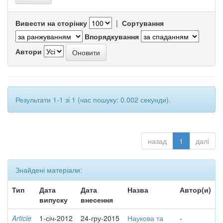
Вивести на сторінку
|
Сортування
Впорядкування
Автори
Результати 1-1 зі 1 (час пошуку: 0.002 секунди).
назад
1
далі
Знайдені матеріали:
Тип
Дата
Дата
Назва
Автор(и)
випуску
внесення
Article
1-січ-2012
24-гру-2015
Наукова та
-