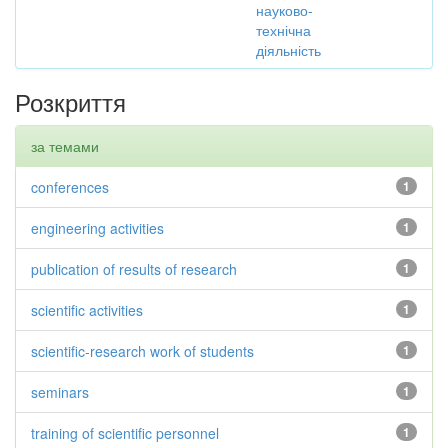
науково-
технічна
діяльність
Розкриття
за темами
conferences
1
engineering activities
1
publication of results of research
1
scientific activities
1
scientific-research work of students
1
seminars
1
training of scientific personnel
1