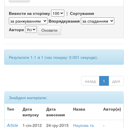
Вивести на сторінку
|
Сортування
Впорядкування
Автори
Результати 1-1 зі 1 (час пошуку: 0.001 секунди).
назад
1
далі
Знайдені матеріали:
Тип
Дата
Дата
Назва
Автор(и)
випуску
внесення
Article
1-січ-2012
24-гру-2015
Наукова та
-