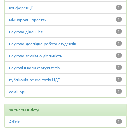
конференції
1
міжнародні проекти
1
наукова діяльність
1
науково-дослідна робота студентів
1
науково-технічна діяльність
1
наукові школи факультетів
1
публікація результатів НДР
1
семінари
1
за типом вмісту
Article
1