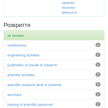
науково-
технічна
діяльність
Розкриття
за темами
conferences
1
engineering activities
1
publication of results of research
1
scientific activities
1
scientific-research work of students
1
seminars
1
training of scientific personnel
1