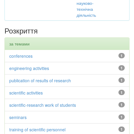
науково-
технічна
діяльність
Розкриття
за темами
conferences
1
engineering activities
1
publication of results of research
1
scientific activities
1
scientific-research work of students
1
seminars
1
training of scientific personnel
1