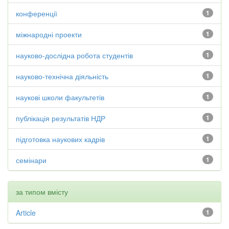
конференції
1
міжнародні проекти
1
науково-дослідна робота студентів
1
науково-технічна діяльність
1
наукові школи факультетів
1
публікація результатів НДР
1
підготовка наукових кадрів
1
семінари
1
за типом вмісту
Article
1