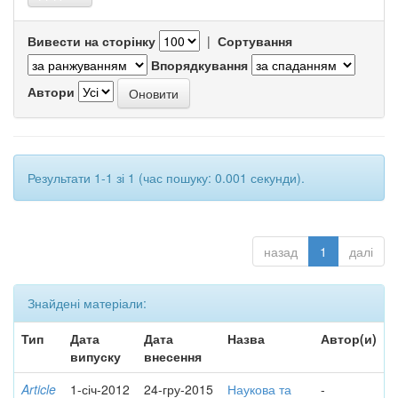
Вивести на сторінку
|
Сортування
Впорядкування
Автори
Результати 1-1 зі 1 (час пошуку: 0.001 секунди).
назад
1
далі
Знайдені матеріали:
Тип
Дата
Дата
Назва
Автор(и)
випуску
внесення
Article
1-січ-2012
24-гру-2015
Наукова та
-