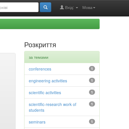
Вхід:
Мова
Розкриття
за темами
conferences
1
engineering activities
1
scientific activities
1
scientific-research work of
1
students
seminars
1