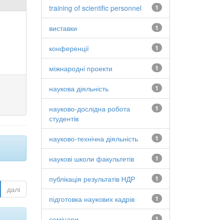
training of scientific personnel
1
виставки
1
конференції
1
міжнародні проекти
1
наукова діяльність
1
науково-дослідна робота
1
студентів
науково-технічна діяльність
1
наукові школи факультетів
1
публікація результатів НДР
1
далі
підготовка наукових кадрів
1
семінари
1