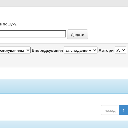
в пошуку.
Впорядкування
Автори
назад
1