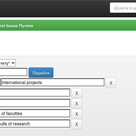
ені Івана Пулюя