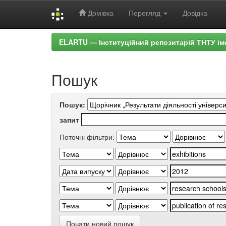
Домівка
Перегляд
Довідка
Skip
ELARTU — Інституційний репозитарій ТНТУ ім
navigation
Пошук
Пошук:
запит
Поточні фільтри:
Почати новий пошук