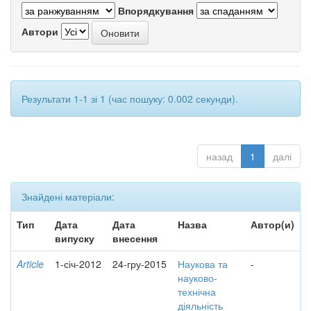
Впорядкування
Автори
Результати 1-1 зі 1 (час пошуку: 0.002 секунди).
назад
1
далі
Знайдені матеріали:
Тип
Дата
Дата
Назва
Автор(и)
випуску
внесення
Article
1-січ-2012
24-гру-2015
Наукова та
-
науково-
технічна
діяльність