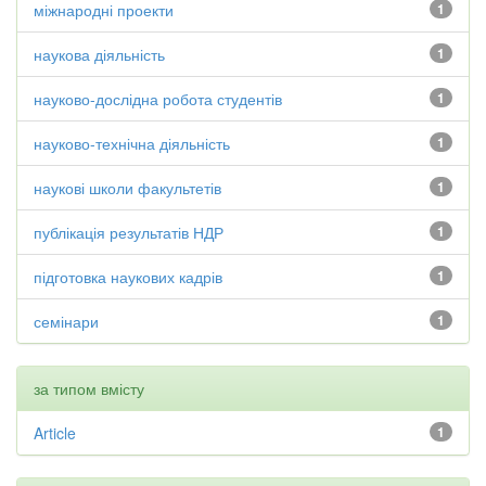
міжнародні проекти
1
наукова діяльність
1
науково-дослідна робота студентів
1
науково-технічна діяльність
1
наукові школи факультетів
1
публікація результатів НДР
1
підготовка наукових кадрів
1
семінари
1
за типом вмісту
Article
1