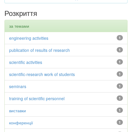
Розкриття
за темами
engineering activities
1
publication of results of research
1
scientific activities
1
scientific-research work of students
1
seminars
1
training of scientific personnel
1
виставки
1
конференції
1