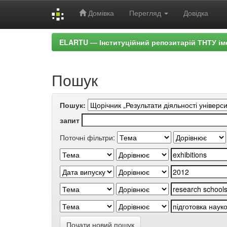
Домівка
Перегляд
Довідка
Skip
ELARTU — Інституційний репозитарій ТНТУ ім
navigation
Пошук
Пошук:
запит
Поточні фільтри:
Почати новий пошук