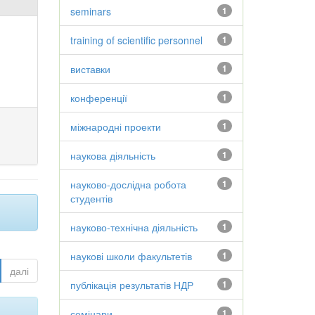
seminars
1
training of scientific personnel
1
виставки
1
конференції
1
міжнародні проекти
1
наукова діяльність
1
науково-дослідна робота
1
студентів
науково-технічна діяльність
1
наукові школи факультетів
1
далі
публікація результатів НДР
1
семінари
1