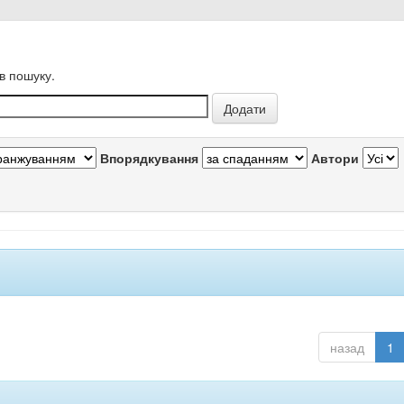
в пошуку.
Впорядкування
Автори
назад
1