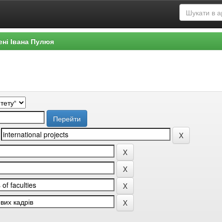
ені Івана Пулюя