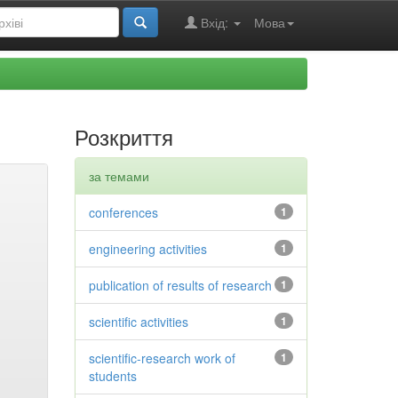
Вхід:
Мова
Розкриття
за темами
conferences
1
engineering activities
1
publication of results of research
1
scientific activities
1
scientific-research work of
1
students