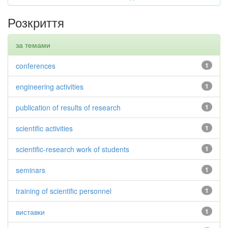
Розкриття
за темами
conferences
1
engineering activities
1
publication of results of research
1
scientific activities
1
scientific-research work of students
1
seminars
1
training of scientific personnel
1
виставки
1