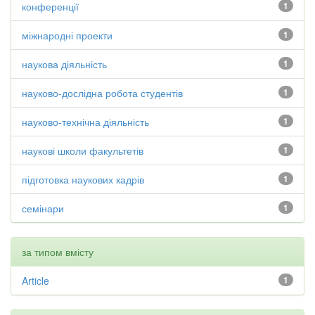
конференції
1
міжнародні проекти
1
наукова діяльність
1
науково-дослідна робота студентів
1
науково-технічна діяльність
1
наукові школи факультетів
1
підготовка наукових кадрів
1
семінари
1
за типом вмісту
Article
1