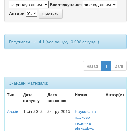
Впорядкування
Автори
Результати 1-1 зі 1 (час пошуку: 0.002 секунди).
назад
1
далі
Знайдені матеріали:
Тип
Дата
Дата
Назва
Автор(и)
випуску
внесення
Article
1-січ-2012
24-гру-2015
Наукова та
-
науково-
технічна
діяльність