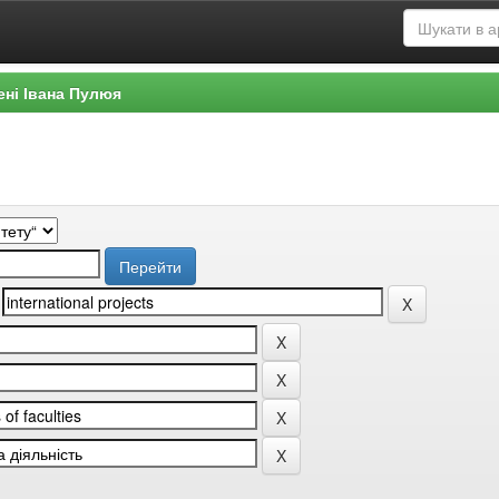
ені Івана Пулюя