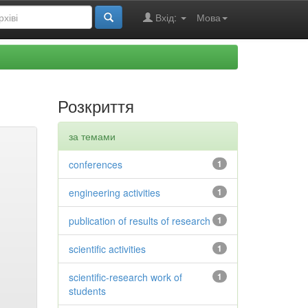
Вхід:
Мова
Розкриття
за темами
conferences
1
engineering activities
1
publication of results of research
1
scientific activities
1
scientific-research work of
1
students