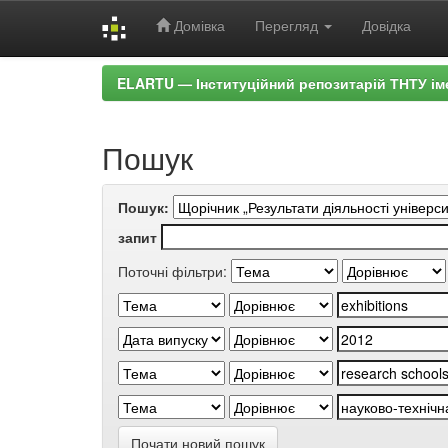
Домівка
Перегляд
Довідка
Skip
ELARTU — Інституційний репозитарій ТНТУ ім
navigation
Пошук
Пошук:
запит
Поточні фільтри:
Почати новий пошук