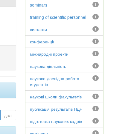
seminars
1
training of scientific personnel
1
виставки
1
конференції
1
міжнародні проекти
1
наукова діяльність
1
науково-дослідна робота
1
студентів
наукові школи факультетів
1
публікація результатів НДР
1
далі
підготовка наукових кадрів
1
семінари
1