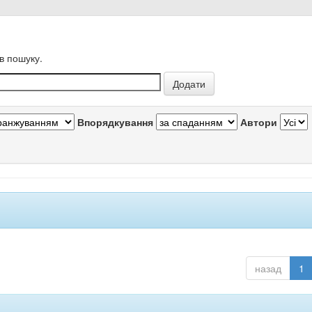
в пошуку.
Впорядкування
Автори
назад
1