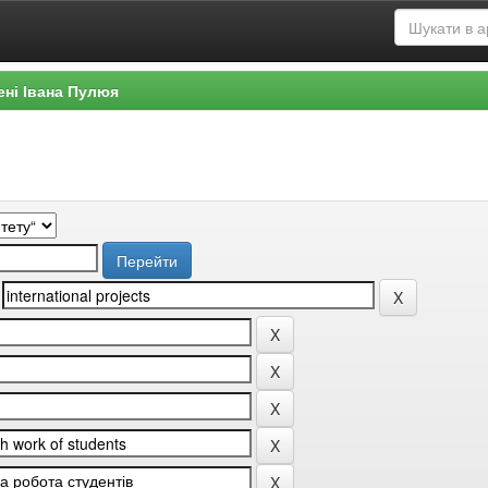
ені Івана Пулюя