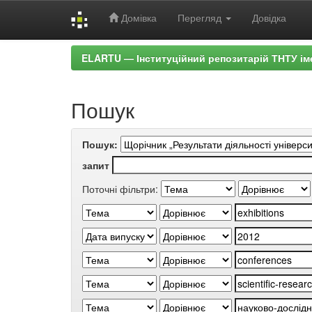
Домівка
Перегляд
Довідка
Skip
ELARTU — Інституційний репозитарій ТНТУ ім
navigation
Пошук
Пошук:
запит
Поточні фільтри: