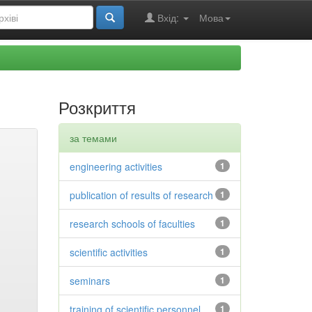
Вхід:
Мова
Розкриття
за темами
engineering activities
1
publication of results of research
1
research schools of faculties
1
scientific activities
1
seminars
1
training of scientific personnel
1