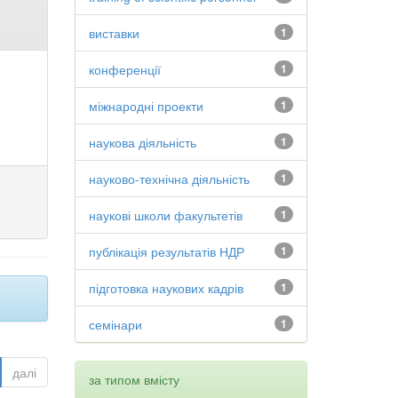
виставки
1
конференції
1
міжнародні проекти
1
наукова діяльність
1
науково-технічна діяльність
1
наукові школи факультетів
1
публікація результатів НДР
1
підготовка наукових кадрів
1
семінари
1
далі
за типом вмісту