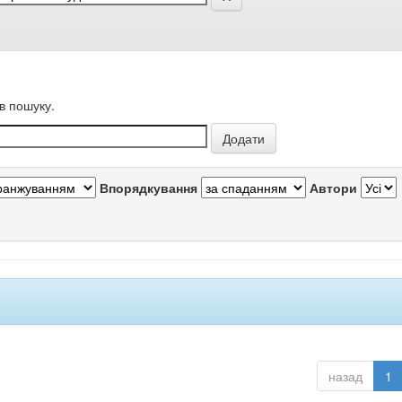
в пошуку.
Впорядкування
Автори
назад
1