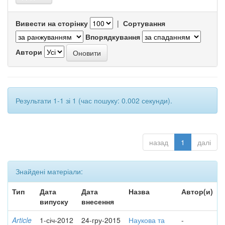
Вивести на сторінку
|
Сортування
Впорядкування
Автори
Результати 1-1 зі 1 (час пошуку: 0.002 секунди).
назад
1
далі
Знайдені матеріали:
Тип
Дата
Дата
Назва
Автор(и)
випуску
внесення
Article
1-січ-2012
24-гру-2015
Наукова та
-