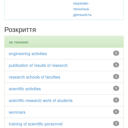
науково-
технічна
діяльність
Розкриття
за темами
engineering activities
1
publication of results of research
1
research schools of faculties
1
scientific activities
1
scientific-research work of students
1
seminars
1
training of scientific personnel
1