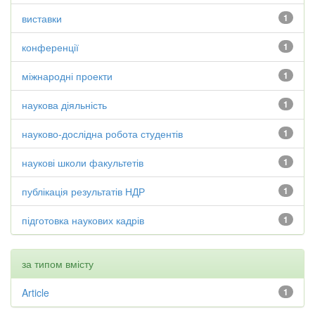
виставки
1
конференції
1
міжнародні проекти
1
наукова діяльність
1
науково-дослідна робота студентів
1
наукові школи факультетів
1
публікація результатів НДР
1
підготовка наукових кадрів
1
за типом вмісту
Article
1