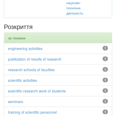
науково-
технічна
діяльність
Розкриття
за темами
engineering activities
1
publication of results of research
1
research schools of faculties
1
scientific activities
1
scientific-research work of students
1
seminars
1
training of scientific personnel
1