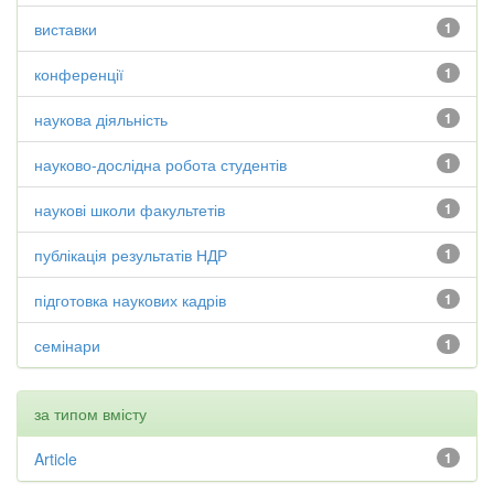
виставки
1
конференції
1
наукова діяльність
1
науково-дослідна робота студентів
1
наукові школи факультетів
1
публікація результатів НДР
1
підготовка наукових кадрів
1
семінари
1
за типом вмісту
Article
1