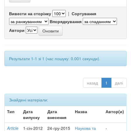
Вивести на сторінку
|
Сортування
Впорядкування
Автори
Результати 1-1 зі 1 (час пошуку: 0.001 секунди).
назад
1
далі
Знайдені матеріали:
Тип
Дата
Дата
Назва
Автор(и)
випуску
внесення
Article
1-січ-2012
24-гру-2015
Наукова та
-