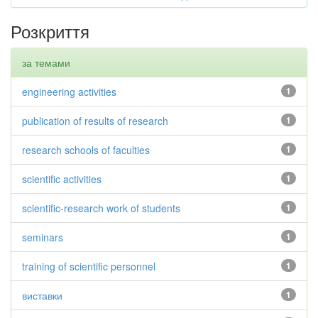
Розкриття
за темами
engineering activities
1
publication of results of research
1
research schools of faculties
1
scientific activities
1
scientific-research work of students
1
seminars
1
training of scientific personnel
1
виставки
1