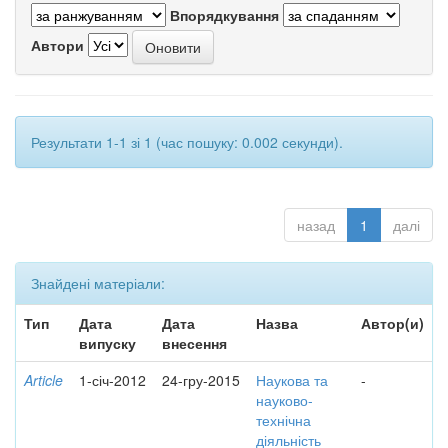
Впорядкування
Автори
Результати 1-1 зі 1 (час пошуку: 0.002 секунди).
назад
1
далі
Знайдені матеріали:
Тип
Дата
Дата
Назва
Автор(и)
випуску
внесення
Article
1-січ-2012
24-гру-2015
Наукова та
-
науково-
технічна
діяльність