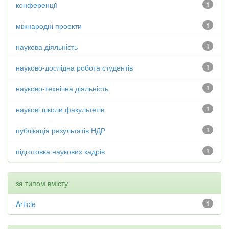
конференції
1
міжнародні проекти
1
наукова діяльність
1
науково-дослідна робота студентів
1
науково-технічна діяльність
1
наукові школи факультетів
1
публікація результатів НДР
1
підготовка наукових кадрів
1
за типом вмісту
Article
1