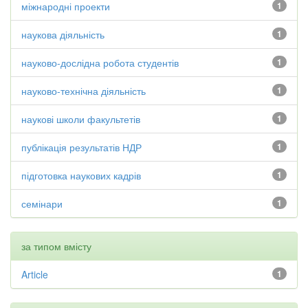
міжнародні проекти
1
наукова діяльність
1
науково-дослідна робота студентів
1
науково-технічна діяльність
1
наукові школи факультетів
1
публікація результатів НДР
1
підготовка наукових кадрів
1
семінари
1
за типом вмісту
Article
1