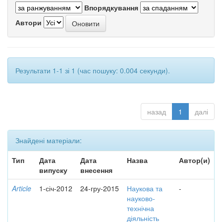
Впорядкування
Автори
Результати 1-1 зі 1 (час пошуку: 0.004 секунди).
назад
1
далі
Знайдені матеріали:
Тип
Дата
Дата
Назва
Автор(и)
випуску
внесення
Article
1-січ-2012
24-гру-2015
Наукова та
-
науково-
технічна
діяльність