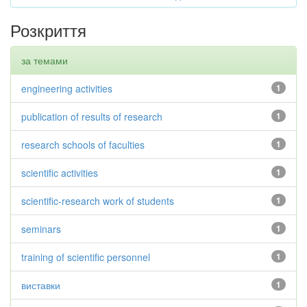
Розкриття
за темами
engineering activities
1
publication of results of research
1
research schools of faculties
1
scientific activities
1
scientific-research work of students
1
seminars
1
training of scientific personnel
1
виставки
1