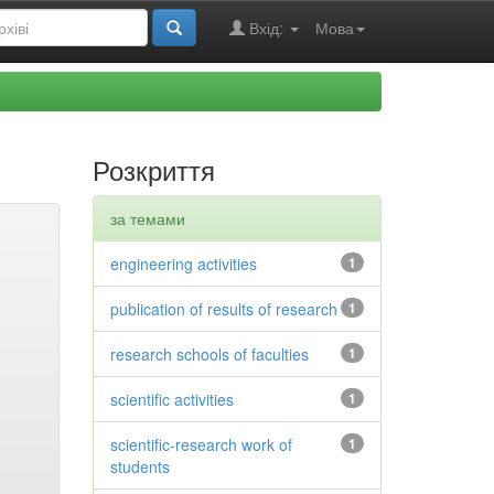
Вхід:
Мова
Розкриття
за темами
engineering activities
1
publication of results of research
1
research schools of faculties
1
scientific activities
1
scientific-research work of
1
students