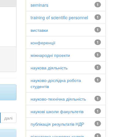
seminars
1
training of scientific personnel
1
виставки
1
конференції
1
міжнародні проекти
1
наукова діяльність
1
науково-дослідна робота
1
студентів
науково-технічна діяльність
1
наукові школи факультетів
1
далі
публікація результатів НДР
1
підготовка наукових кадрів
1