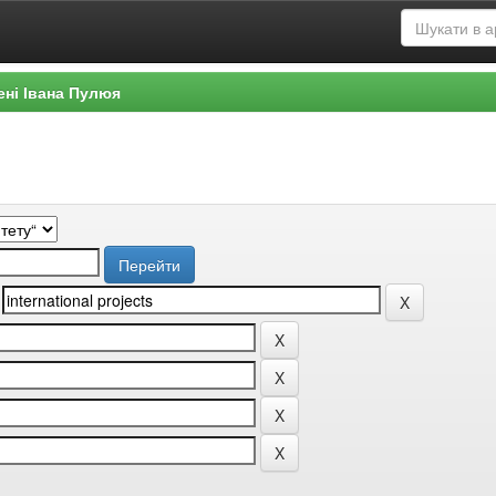
ені Івана Пулюя