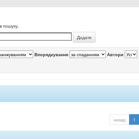
в пошуку.
Впорядкування
Автори
назад
1