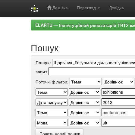
Домівка
Перегляд
Довідка
Skip
ELARTU — Інституційний репозитарій ТНТУ ім
navigation
Пошук
Пошук:
запит
Поточні фільтри:
Почати новий пошук