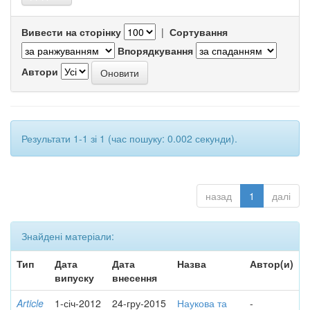
Вивести на сторінку
|
Сортування
Впорядкування
Автори
Результати 1-1 зі 1 (час пошуку: 0.002 секунди).
назад
1
далі
Знайдені матеріали:
Тип
Дата
Дата
Назва
Автор(и)
випуску
внесення
Article
1-січ-2012
24-гру-2015
Наукова та
-