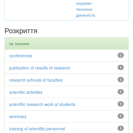
науково-
технічна
діяльність
Розкриття
за темами
conferences
1
publication of results of research
1
research schools of faculties
1
scientific activities
1
scientific-research work of students
1
seminars
1
training of scientific personnel
1