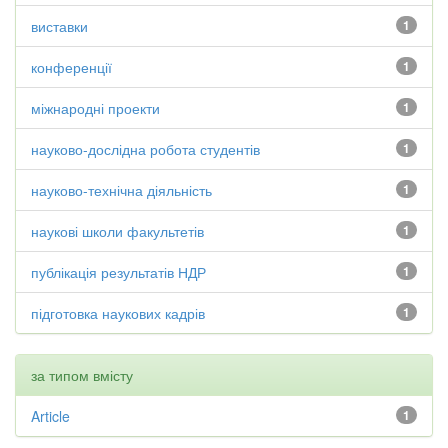
виставки
1
конференції
1
міжнародні проекти
1
науково-дослідна робота студентів
1
науково-технічна діяльність
1
наукові школи факультетів
1
публікація результатів НДР
1
підготовка наукових кадрів
1
за типом вмісту
Article
1