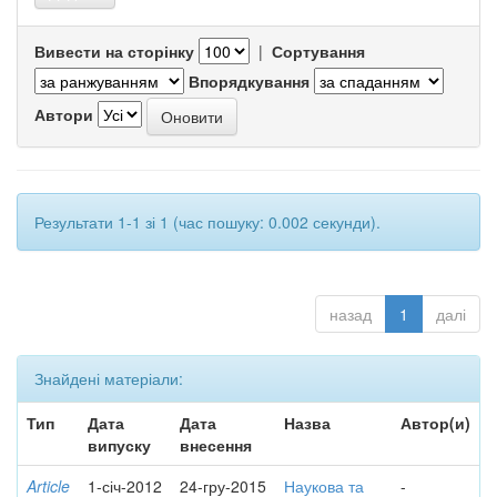
Вивести на сторінку
|
Сортування
Впорядкування
Автори
Результати 1-1 зі 1 (час пошуку: 0.002 секунди).
назад
1
далі
Знайдені матеріали:
Тип
Дата
Дата
Назва
Автор(и)
випуску
внесення
Article
1-січ-2012
24-гру-2015
Наукова та
-