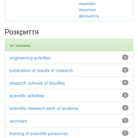
науково-
технічна
діяльність
Розкриття
за темами
engineering activities
1
publication of results of research
1
research schools of faculties
1
scientific activities
1
scientific-research work of students
1
seminars
1
training of scientific personnel
1