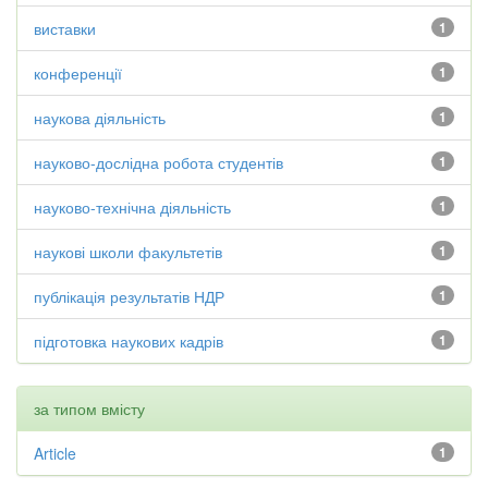
виставки
1
конференції
1
наукова діяльність
1
науково-дослідна робота студентів
1
науково-технічна діяльність
1
наукові школи факультетів
1
публікація результатів НДР
1
підготовка наукових кадрів
1
за типом вмісту
Article
1