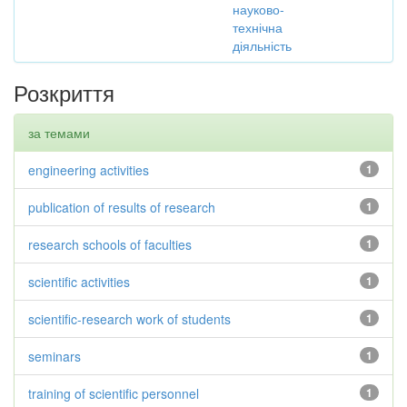
науково-
технічна
діяльність
Розкриття
за темами
engineering activities
1
publication of results of research
1
research schools of faculties
1
scientific activities
1
scientific-research work of students
1
seminars
1
training of scientific personnel
1