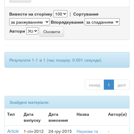
Вивести на сторінку
|
Сортування
Впорядкування
Автори
Результати 1-1 зі 1 (час пошуку: 0.001 секунди).
назад
1
далі
Знайдені матеріали:
Тип
Дата
Дата
Назва
Автор(и)
випуску
внесення
Article
1-січ-2012
24-гру-2015
Наукова та
-