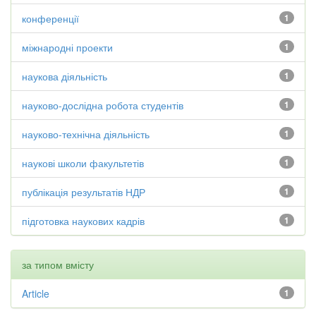
конференції
1
міжнародні проекти
1
наукова діяльність
1
науково-дослідна робота студентів
1
науково-технічна діяльність
1
наукові школи факультетів
1
публікація результатів НДР
1
підготовка наукових кадрів
1
за типом вмісту
Article
1