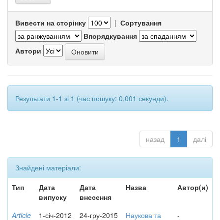
Вивести на сторінку
|
Сортування
Впорядкування
Автори
Результати 1-1 зі 1 (час пошуку: 0.001 секунди).
назад
1
далі
Знайдені матеріали:
Тип
Дата
Дата
Назва
Автор(и)
випуску
внесення
Article
1-січ-2012
24-гру-2015
Наукова та
-