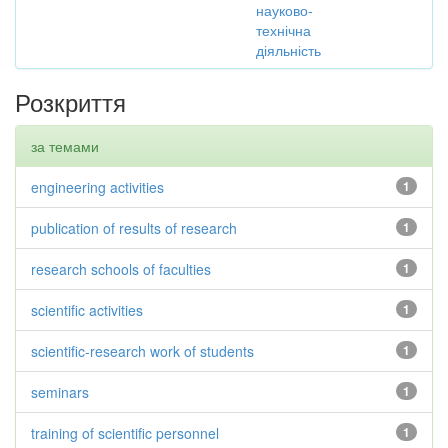
науково-
технічна
діяльність
Розкриття
за темами
engineering activities
1
publication of results of research
1
research schools of faculties
1
scientific activities
1
scientific-research work of students
1
seminars
1
training of scientific personnel
1