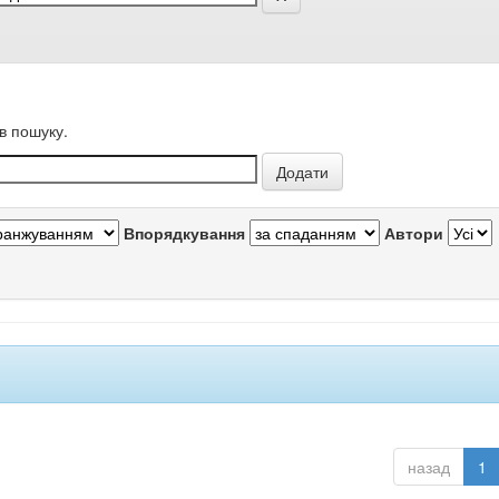
в пошуку.
Впорядкування
Автори
назад
1