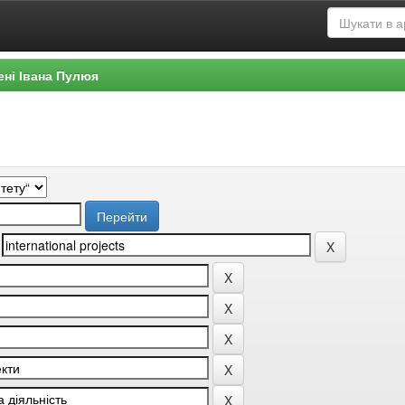
ені Івана Пулюя