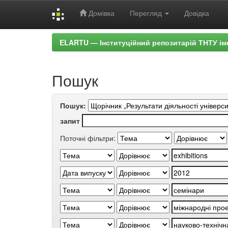
Домівка
Перегляд
Довідка
Skip
ELARTU — Інституційний репозитарій ТНТУ ім
navigation
Пошук
Пошук:
запит
Поточні фільтри: