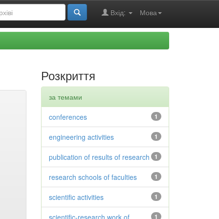
Вхід:
Мова
Розкриття
за темами
conferences
1
engineering activities
1
publication of results of research
1
research schools of faculties
1
scientific activities
1
scientific-research work of
1