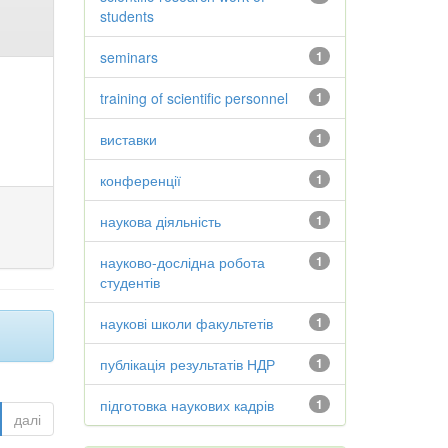
students
seminars
1
training of scientific personnel
1
виставки
1
конференції
1
наукова діяльність
1
науково-дослідна робота
1
студентів
наукові школи факультетів
1
публікація результатів НДР
1
підготовка наукових кадрів
1
далі