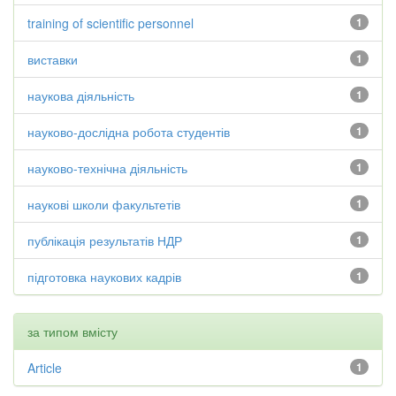
training of scientific personnel
1
виставки
1
наукова діяльність
1
науково-дослідна робота студентів
1
науково-технічна діяльність
1
наукові школи факультетів
1
публікація результатів НДР
1
підготовка наукових кадрів
1
за типом вмісту
Article
1