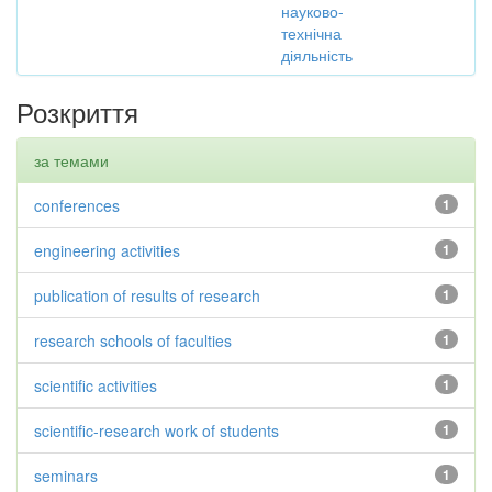
науково-
технічна
діяльність
Розкриття
за темами
conferences
1
engineering activities
1
publication of results of research
1
research schools of faculties
1
scientific activities
1
scientific-research work of students
1
seminars
1