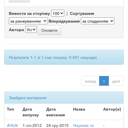
Вивести на сторінку
|
Сортування
Впорядкування
Автори
Результати 1-1 зі 1 (час пошуку: 0.001 секунди).
назад
1
далі
Знайдені матеріали:
Тип
Дата
Дата
Назва
Автор(и)
випуску
внесення
Article
1-січ-2012
24-гру-2015
Наукова та
-