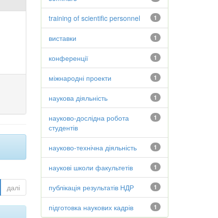
training of scientific personnel
1
виставки
1
конференції
1
міжнародні проекти
1
наукова діяльність
1
науково-дослідна робота
1
студентів
науково-технічна діяльність
1
наукові школи факультетів
1
далі
публікація результатів НДР
1
підготовка наукових кадрів
1