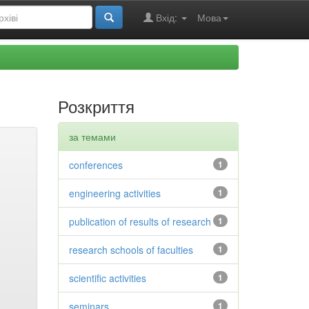
Вхід:
Мова
Розкриття
за темами
conferences
1
engineering activities
1
publication of results of research
1
research schools of faculties
1
scientific activities
1
seminars
1