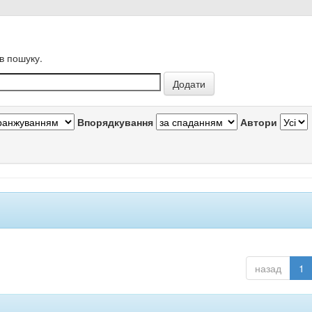
в пошуку.
Впорядкування
Автори
назад
1