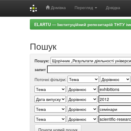
Домівка
Перегляд
Довідка
Skip
ELARTU — Інституційний репозитарій ТНТУ ім
navigation
Пошук
Пошук:
запит
Поточні фільтри:
Почати новий пошук