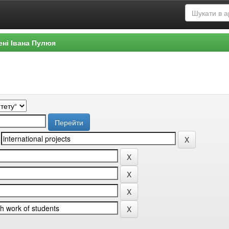
ені Івана Пулюя