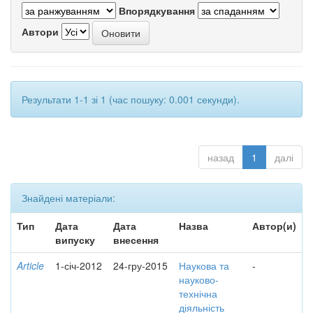
Впорядкування
Автори
Результати 1-1 зі 1 (час пошуку: 0.001 секунди).
назад
1
далі
Знайдені матеріали:
Тип
Дата
Дата
Назва
Автор(и)
випуску
внесення
Article
1-січ-2012
24-гру-2015
Наукова та
-
науково-
технічна
діяльність