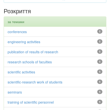
Розкриття
за темами
conferences
1
engineering activities
1
publication of results of research
1
research schools of faculties
1
scientific activities
1
scientific-research work of students
1
seminars
1
training of scientific personnel
1