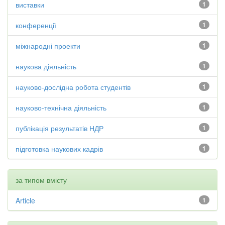
виставки
1
конференції
1
міжнародні проекти
1
наукова діяльність
1
науково-дослідна робота студентів
1
науково-технічна діяльність
1
публікація результатів НДР
1
підготовка наукових кадрів
1
за типом вмісту
Article
1