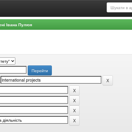
ені Івана Пулюя