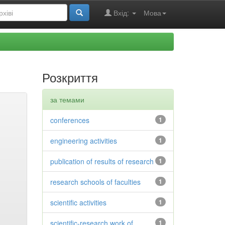
Вхід:
Мова
Розкриття
за темами
conferences
1
engineering activities
1
publication of results of research
1
research schools of faculties
1
scientific activities
1
scientific-research work of
1