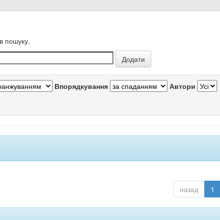
в пошуку.
Впорядкування
Автори
назад
1