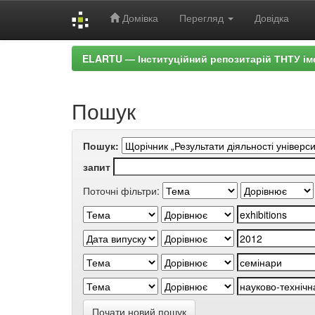
Домівка
Перегляд
Довідка
Skip
ELARTU — Інституційний репозитарій ТНТУ ім
navigation
Пошук
Пошук:
запит
Поточні фільтри:
Почати новий пошук