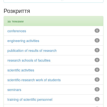
Розкриття
за темами
conferences
1
engineering activities
1
publication of results of research
1
research schools of faculties
1
scientific activities
1
scientific-research work of students
1
seminars
1
training of scientific personnel
1