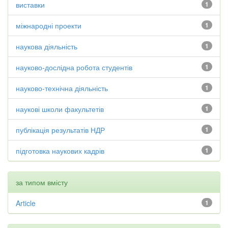
виставки
1
міжнародні проекти
1
наукова діяльність
1
науково-дослідна робота студентів
1
науково-технічна діяльність
1
наукові школи факультетів
1
публікація результатів НДР
1
підготовка наукових кадрів
1
за типом вмісту
Article
1