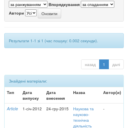
Впорядкування
Автори
Результати 1-1 зі 1 (час пошуку: 0.002 секунди).
назад
1
далі
Знайдені матеріали:
Тип
Дата
Дата
Назва
Автор(и)
випуску
внесення
Article
1-січ-2012
24-гру-2015
Наукова та
-
науково-
технічна
діяльність