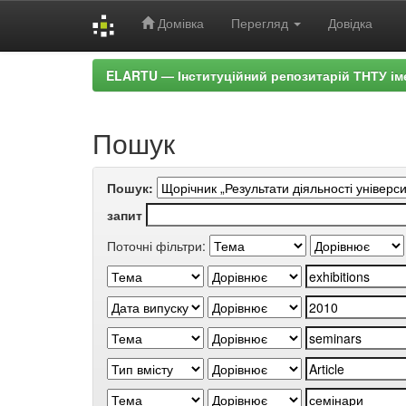
Домівка
Перегляд
Довідка
Skip
ELARTU — Інституційний репозитарій ТНТУ ім
navigation
Пошук
Пошук:
запит
Поточні фільтри: