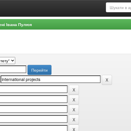
ені Івана Пулюя