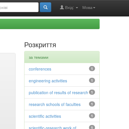
Вхід:
Мова
Розкриття
за темами
conferences
1
engineering activities
1
publication of results of research
1
research schools of faculties
1
scientific activities
1
scientific-research work of
1