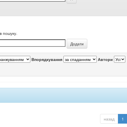
в пошуку.
Впорядкування
Автори
назад
1