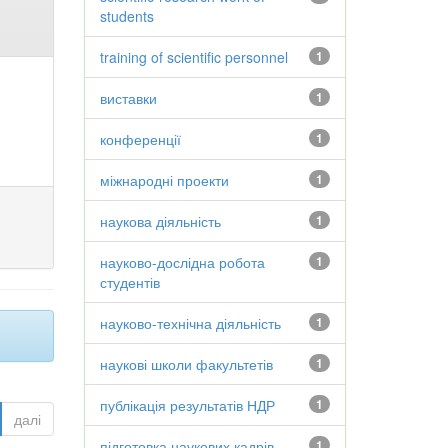
students
training of scientific personnel
1
виставки
1
конференції
1
міжнародні проекти
1
наукова діяльність
1
науково-дослідна робота
1
студентів
науково-технічна діяльність
1
наукові школи факультетів
1
публікація результатів НДР
1
далі
підготовка наукових кадрів
1