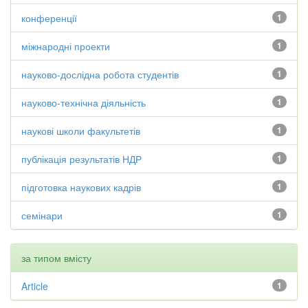
конференції
1
міжнародні проекти
1
науково-дослідна робота студентів
1
науково-технічна діяльність
1
наукові школи факультетів
1
публікація результатів НДР
1
підготовка наукових кадрів
1
семінари
1
за типом вмісту
Article
1