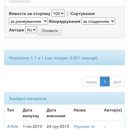
Вивести на сторінку
|
Сортування
Впорядкування
Автори
Результати 1-1 зі 1 (час пошуку: 0.001 секунди).
назад
1
далі
Знайдені матеріали:
Тип
Дата
Дата
Назва
Автор(и)
випуску
внесення
Article
1-січ-2010
24-гру-2015
Наукова та
-