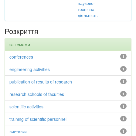
науково-
технічна
діяльність
Розкриття
за темами
conferences
1
engineering activities
1
publication of results of research
1
research schools of faculties
1
scientific activities
1
training of scientific personnel
1
виставки
1