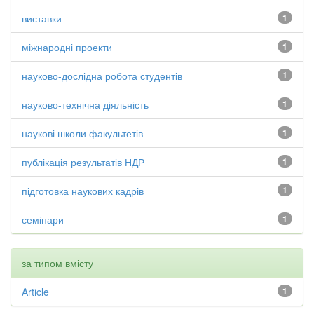
виставки
1
міжнародні проекти
1
науково-дослідна робота студентів
1
науково-технічна діяльність
1
наукові школи факультетів
1
публікація результатів НДР
1
підготовка наукових кадрів
1
семінари
1
за типом вмісту
Article
1