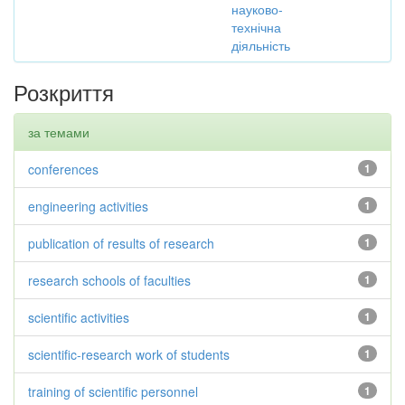
науково-
технічна
діяльність
Розкриття
за темами
conferences
1
engineering activities
1
publication of results of research
1
research schools of faculties
1
scientific activities
1
scientific-research work of students
1
training of scientific personnel
1