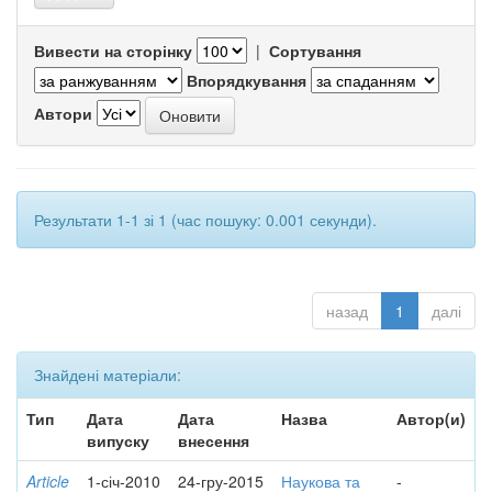
Вивести на сторінку
|
Сортування
Впорядкування
Автори
Результати 1-1 зі 1 (час пошуку: 0.001 секунди).
назад
1
далі
Знайдені матеріали:
Тип
Дата
Дата
Назва
Автор(и)
випуску
внесення
Article
1-січ-2010
24-гру-2015
Наукова та
-