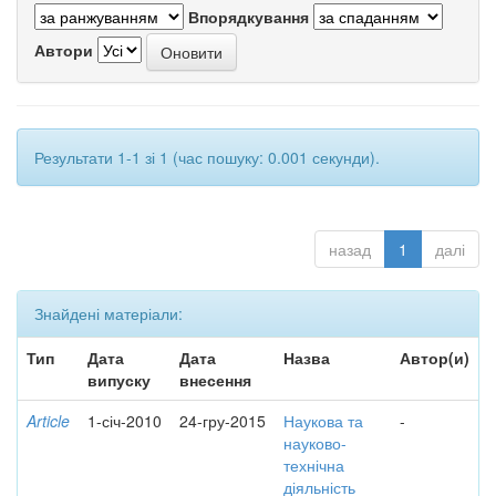
Впорядкування
Автори
Результати 1-1 зі 1 (час пошуку: 0.001 секунди).
назад
1
далі
Знайдені матеріали:
Тип
Дата
Дата
Назва
Автор(и)
випуску
внесення
Article
1-січ-2010
24-гру-2015
Наукова та
-
науково-
технічна
діяльність