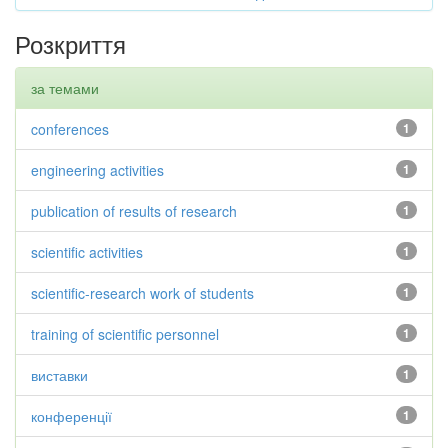
Розкриття
за темами
conferences
1
engineering activities
1
publication of results of research
1
scientific activities
1
scientific-research work of students
1
training of scientific personnel
1
виставки
1
конференції
1