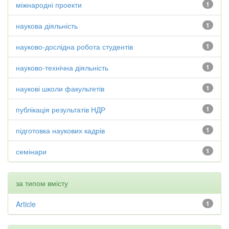
міжнародні проекти
1
наукова діяльність
1
науково-дослідна робота студентів
1
науково-технічна діяльність
1
наукові школи факультетів
1
публікація результатів НДР
1
підготовка наукових кадрів
1
семінари
1
за типом вмісту
Article
1