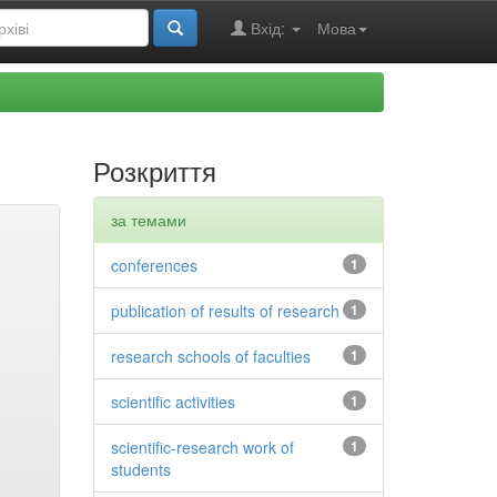
Вхід:
Мова
Розкриття
за темами
conferences
1
publication of results of research
1
research schools of faculties
1
scientific activities
1
scientific-research work of
1
students