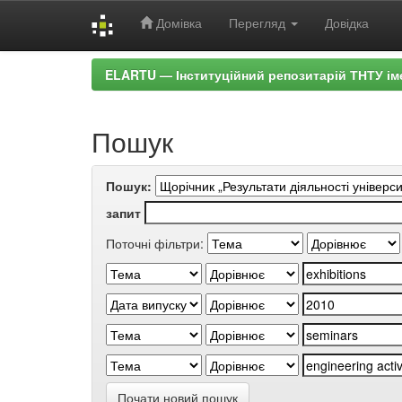
Домівка
Перегляд
Довідка
Skip
ELARTU — Інституційний репозитарій ТНТУ ім
navigation
Пошук
Пошук:
запит
Поточні фільтри:
Почати новий пошук