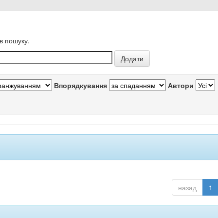
в пошуку.
Впорядкування
Автори
назад
1