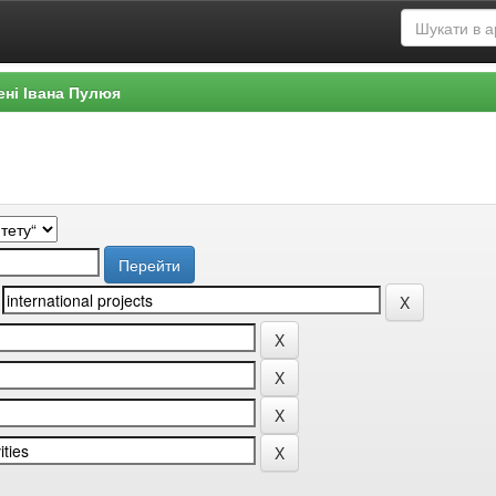
ені Івана Пулюя