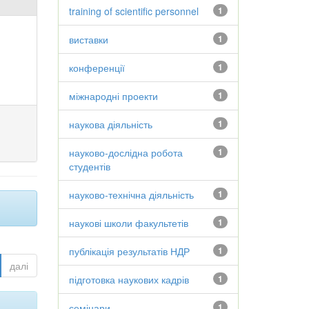
training of scientific personnel
1
виставки
1
конференції
1
міжнародні проекти
1
наукова діяльність
1
науково-дослідна робота
1
студентів
науково-технічна діяльність
1
наукові школи факультетів
1
публікація результатів НДР
1
далі
підготовка наукових кадрів
1
семінари
1