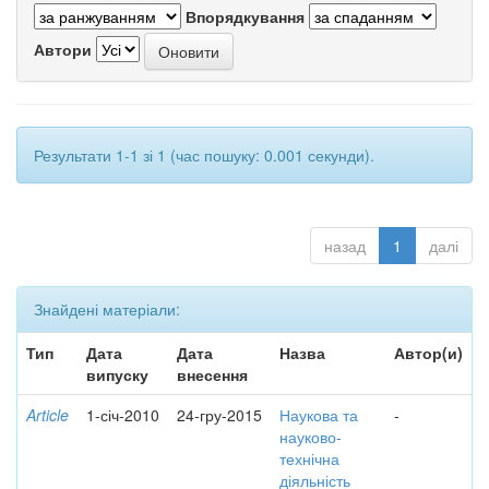
Впорядкування
Автори
Результати 1-1 зі 1 (час пошуку: 0.001 секунди).
назад
1
далі
Знайдені матеріали:
Тип
Дата
Дата
Назва
Автор(и)
випуску
внесення
Article
1-січ-2010
24-гру-2015
Наукова та
-
науково-
технічна
діяльність