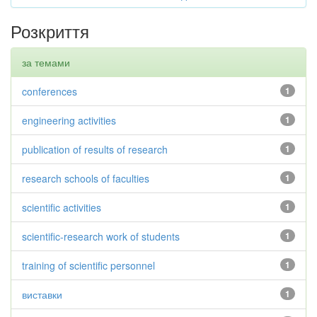
Розкриття
за темами
conferences
1
engineering activities
1
publication of results of research
1
research schools of faculties
1
scientific activities
1
scientific-research work of students
1
training of scientific personnel
1
виставки
1