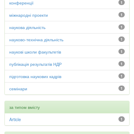
конференції
1
міжнародні проекти
1
наукова діяльність
1
науково-технічна діяльність
1
наукові школи факультетів
1
публікація результатів НДР
1
підготовка наукових кадрів
1
семінари
1
за типом вмісту
Article
1