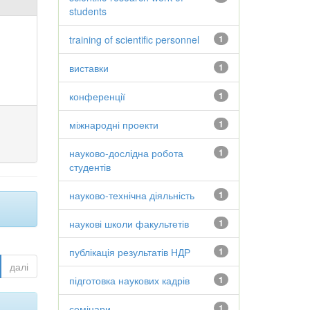
students
training of scientific personnel
1
виставки
1
конференції
1
міжнародні проекти
1
науково-дослідна робота
1
студентів
науково-технічна діяльність
1
наукові школи факультетів
1
публікація результатів НДР
1
далі
підготовка наукових кадрів
1
семінари
1