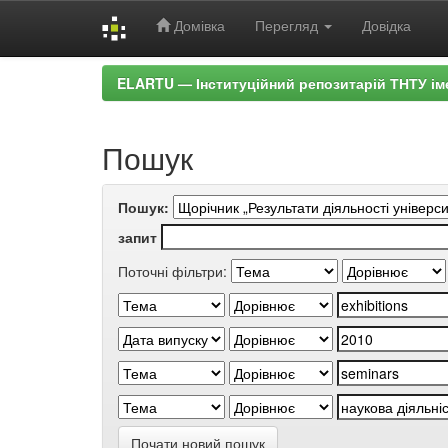
Домівка
Перегляд
Довідка
Skip
ELARTU — Інституційний репозитарій ТНТУ ім
navigation
Пошук
Пошук:
запит
Поточні фільтри:
Почати новий пошук