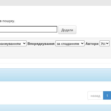
в пошуку.
Впорядкування
Автори
назад
1