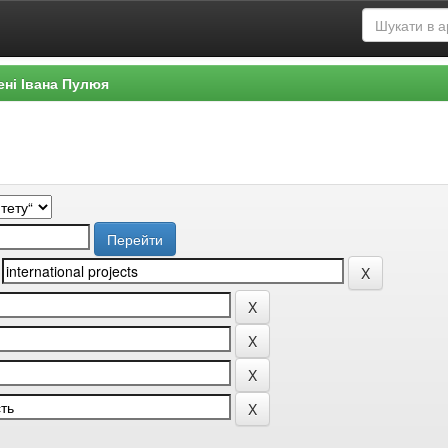
ені Івана Пулюя