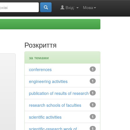
Вхід:
Мова
Розкриття
за темами
conferences
1
engineering activities
1
publication of results of research
1
research schools of faculties
1
scientific activities
1
scientific-research work of
1