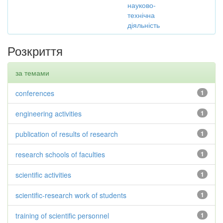
науково-
технічна
діяльність
Розкриття
за темами
conferences
1
engineering activities
1
publication of results of research
1
research schools of faculties
1
scientific activities
1
scientific-research work of students
1
training of scientific personnel
1