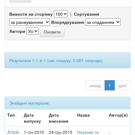
Вивести на сторінку
|
Сортування
Впорядкування
Автори
Результати 1-1 зі 1 (час пошуку: 0.001 секунди).
назад
1
далі
Знайдені матеріали:
Тип
Дата
Дата
Назва
Автор(и)
випуску
внесення
Article
1-січ-2010
24-гру-2015
Наукова та
-