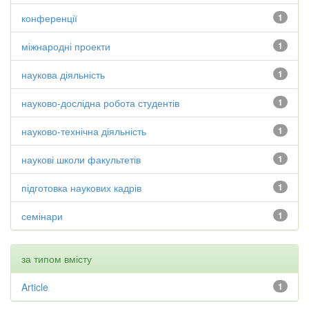
конференції
1
міжнародні проекти
1
наукова діяльність
1
науково-дослідна робота студентів
1
науково-технічна діяльність
1
наукові школи факультетів
1
підготовка наукових кадрів
1
семінари
1
за типом вмісту
Article
1