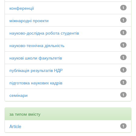
конференції
1
міжнародні проекти
1
науково-дослідна робота студентів
1
науково-технічна діяльність
1
наукові школи факультетів
1
публікація результатів НДР
1
підготовка наукових кадрів
1
семінари
1
за типом вмісту
Article
1