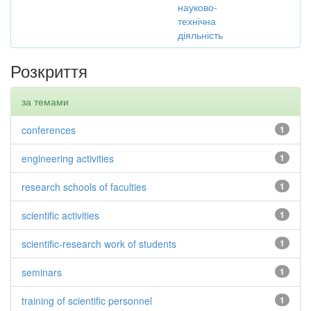
науково-
технічна
діяльність
Розкриття
за темами
conferences
1
engineering activities
1
research schools of faculties
1
scientific activities
1
scientific-research work of students
1
seminars
1
training of scientific personnel
1