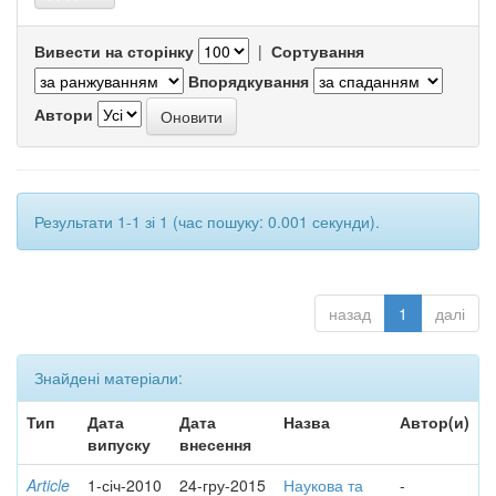
Вивести на сторінку
|
Сортування
Впорядкування
Автори
Результати 1-1 зі 1 (час пошуку: 0.001 секунди).
назад
1
далі
Знайдені матеріали:
Тип
Дата
Дата
Назва
Автор(и)
випуску
внесення
Article
1-січ-2010
24-гру-2015
Наукова та
-