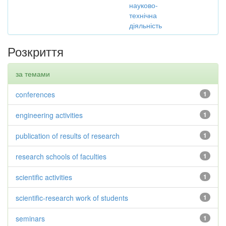
науково-
технічна
діяльність
Розкриття
за темами
conferences
1
engineering activities
1
publication of results of research
1
research schools of faculties
1
scientific activities
1
scientific-research work of students
1
seminars
1