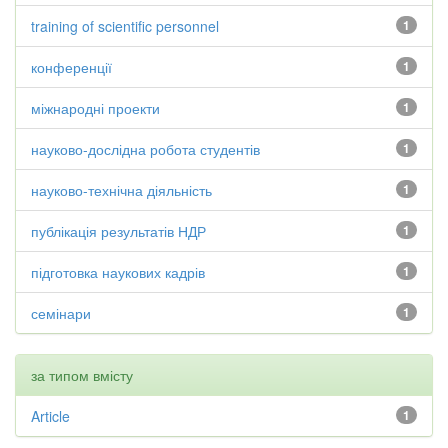
training of scientific personnel
1
конференції
1
міжнародні проекти
1
науково-дослідна робота студентів
1
науково-технічна діяльність
1
публікація результатів НДР
1
підготовка наукових кадрів
1
семінари
1
за типом вмісту
Article
1