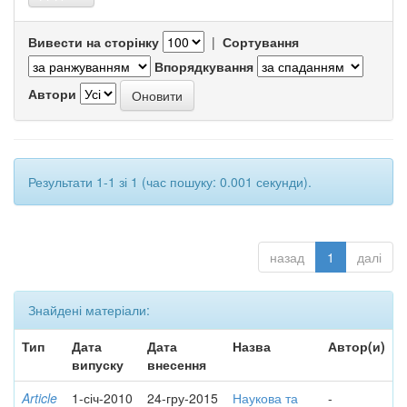
Вивести на сторінку
|
Сортування
Впорядкування
Автори
Результати 1-1 зі 1 (час пошуку: 0.001 секунди).
назад
1
далі
Знайдені матеріали:
Тип
Дата
Дата
Назва
Автор(и)
випуску
внесення
Article
1-січ-2010
24-гру-2015
Наукова та
-