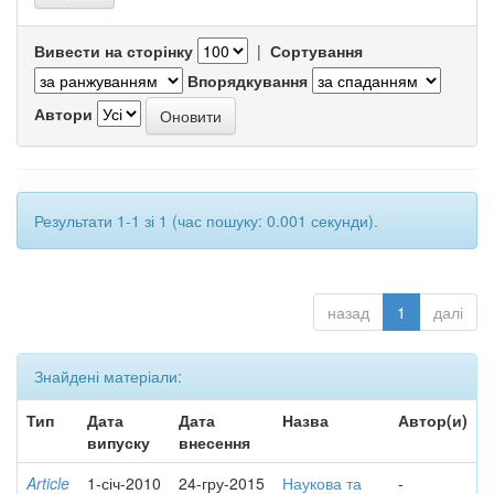
Вивести на сторінку
|
Сортування
Впорядкування
Автори
Результати 1-1 зі 1 (час пошуку: 0.001 секунди).
назад
1
далі
Знайдені матеріали:
Тип
Дата
Дата
Назва
Автор(и)
випуску
внесення
Article
1-січ-2010
24-гру-2015
Наукова та
-