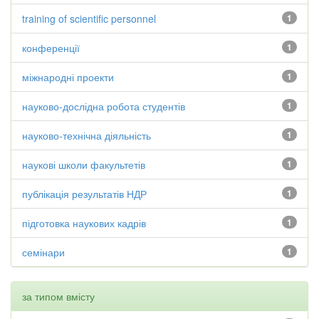
training of scientific personnel
1
конференції
1
міжнародні проекти
1
науково-дослідна робота студентів
1
науково-технічна діяльність
1
наукові школи факультетів
1
публікація результатів НДР
1
підготовка наукових кадрів
1
семінари
1
за типом вмісту