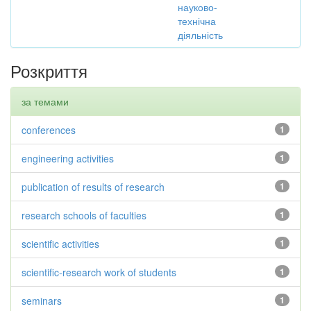
науково-
технічна
діяльність
Розкриття
за темами
conferences
1
engineering activities
1
publication of results of research
1
research schools of faculties
1
scientific activities
1
scientific-research work of students
1
seminars
1