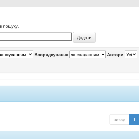
в пошуку.
Впорядкування
Автори
назад
1