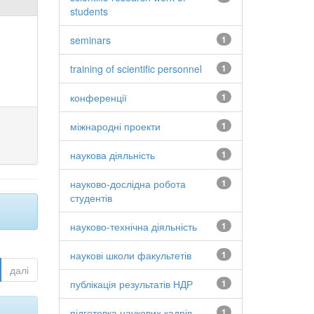
students
seminars
1
training of scientific personnel
1
конференції
1
міжнародні проекти
1
наукова діяльність
1
науково-дослідна робота
1
студентів
науково-технічна діяльність
1
наукові школи факультетів
1
далі
публікація результатів НДР
1
підготовка наукових кадрів
1