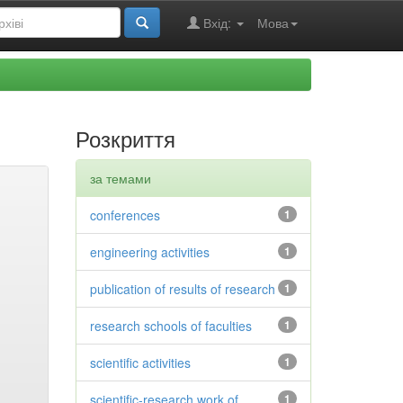
Вхід:
Мова
Розкриття
за темами
conferences
1
engineering activities
1
publication of results of research
1
research schools of faculties
1
scientific activities
1
scientific-research work of
1