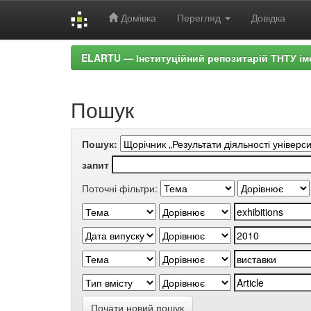
Домівка
Перегляд
Довідка
Skip
ELARTU — Інституційний репозитарій ТНТУ ім
navigation
Пошук
Пошук:
запит
Поточні фільтри:
Почати новий пошук