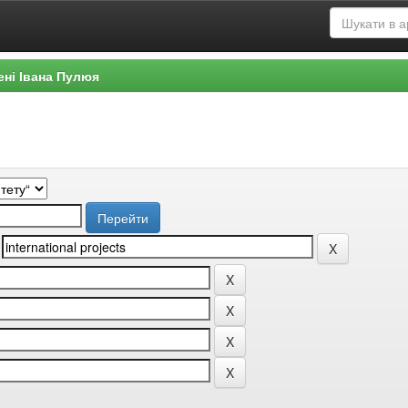
ені Івана Пулюя