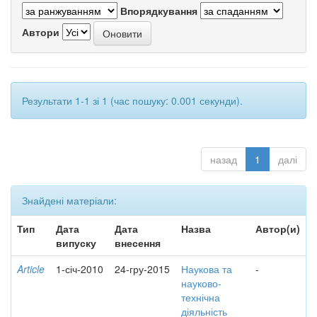
Впорядкування
Автори
Результати 1-1 зі 1 (час пошуку: 0.001 секунди).
назад
1
далі
Знайдені матеріали:
Тип
Дата
Дата
Назва
Автор(и)
випуску
внесення
Article
1-січ-2010
24-гру-2015
Наукова та
-
науково-
технічна
діяльність