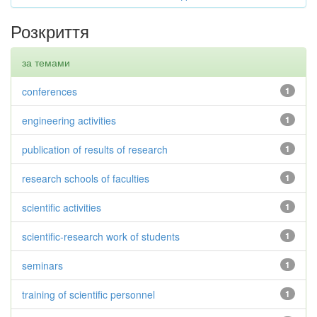
Розкриття
за темами
conferences
1
engineering activities
1
publication of results of research
1
research schools of faculties
1
scientific activities
1
scientific-research work of students
1
seminars
1
training of scientific personnel
1