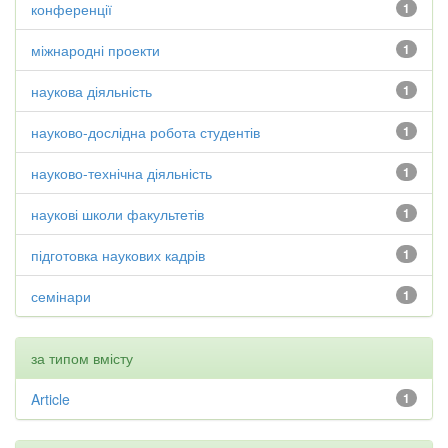
конференції
1
міжнародні проекти
1
наукова діяльність
1
науково-дослідна робота студентів
1
науково-технічна діяльність
1
наукові школи факультетів
1
підготовка наукових кадрів
1
семінари
1
за типом вмісту
Article
1