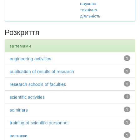
науково-
технічна
діяльність
Розкриття
за темами
engineering activities
1
publication of results of research
1
research schools of faculties
1
scientific activities
1
seminars
1
training of scientific personnel
1
виставки
1