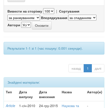
Вивести на сторінку
|
Сортування
Впорядкування
Автори
Результати 1-1 зі 1 (час пошуку: 0.001 секунди).
назад
1
далі
Знайдені матеріали:
Тип
Дата
Дата
Назва
Автор(и)
випуску
внесення
Article
1-січ-2010
24-гру-2015
Наукова та
-