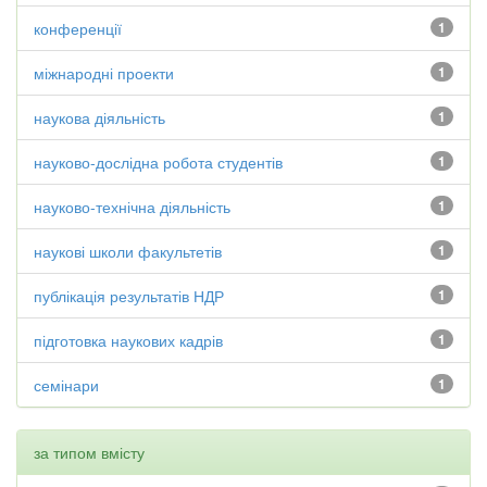
конференції
1
міжнародні проекти
1
наукова діяльність
1
науково-дослідна робота студентів
1
науково-технічна діяльність
1
наукові школи факультетів
1
публікація результатів НДР
1
підготовка наукових кадрів
1
семінари
1
за типом вмісту