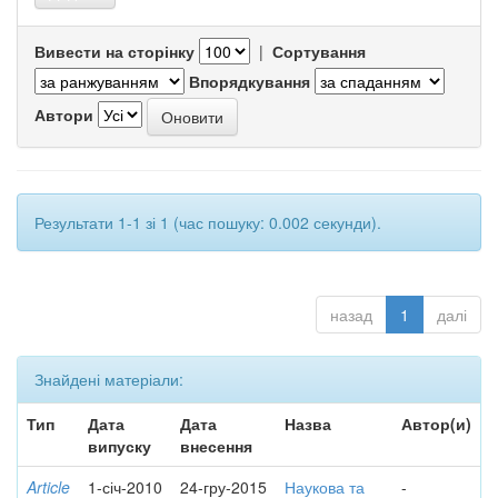
Вивести на сторінку
|
Сортування
Впорядкування
Автори
Результати 1-1 зі 1 (час пошуку: 0.002 секунди).
назад
1
далі
Знайдені матеріали:
Тип
Дата
Дата
Назва
Автор(и)
випуску
внесення
Article
1-січ-2010
24-гру-2015
Наукова та
-