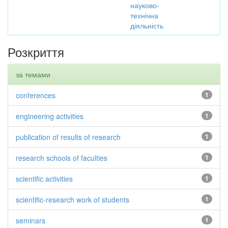
науково-
технічна
діяльність
Розкриття
за темами
conferences
1
engineering activities
1
publication of results of research
1
research schools of faculties
1
scientific activities
1
scientific-research work of students
1
seminars
1