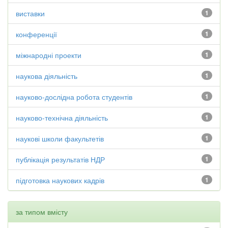
виставки
1
конференції
1
міжнародні проекти
1
наукова діяльність
1
науково-дослідна робота студентів
1
науково-технічна діяльність
1
наукові школи факультетів
1
публікація результатів НДР
1
підготовка наукових кадрів
1
за типом вмісту