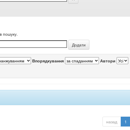
в пошуку.
Впорядкування
Автори
назад
1