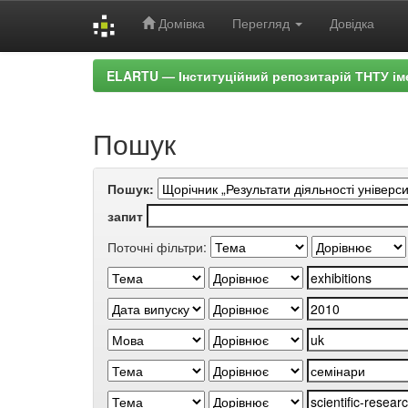
Домівка
Перегляд
Довідка
Skip
ELARTU — Інституційний репозитарій ТНТУ ім
navigation
Пошук
Пошук:
запит
Поточні фільтри: