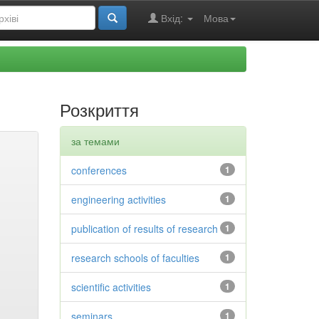
Вхід:
Мова
Розкриття
за темами
conferences
1
engineering activities
1
publication of results of research
1
research schools of faculties
1
scientific activities
1
seminars
1