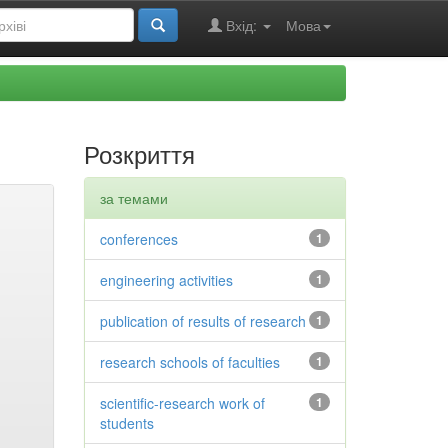
Вхід:
Мова
Розкриття
за темами
conferences
1
engineering activities
1
publication of results of research
1
research schools of faculties
1
scientific-research work of
1
students