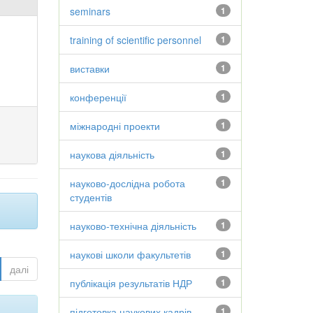
seminars
1
training of scientific personnel
1
виставки
1
конференції
1
міжнародні проекти
1
наукова діяльність
1
науково-дослідна робота
1
студентів
науково-технічна діяльність
1
наукові школи факультетів
1
далі
публікація результатів НДР
1
підготовка наукових кадрів
1