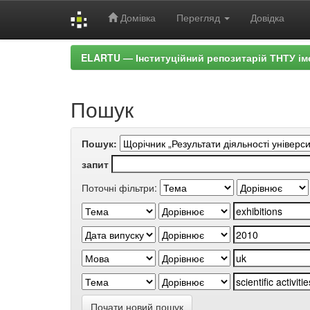
Домівка
Перегляд
Довідка
Skip
ELARTU — Інституційний репозитарій ТНТУ ім
navigation
Пошук
Пошук:
запит
Поточні фільтри:
Почати новий пошук