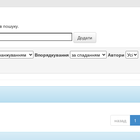
в пошуку.
Впорядкування
Автори
назад
1