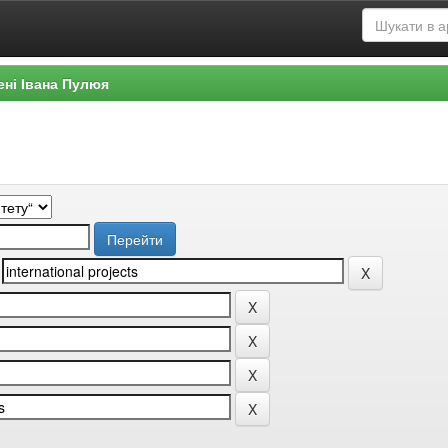
ені Івана Пулюя