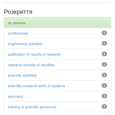
Розкриття
за темами
conferences
1
engineering activities
1
publication of results of research
1
research schools of faculties
1
scientific activities
1
scientific-research work of students
1
seminars
1
training of scientific personnel
1