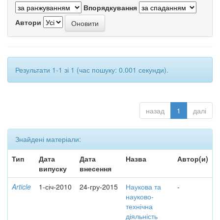
Впорядкування
Автори
Результати 1-1 зі 1 (час пошуку: 0.001 секунди).
назад
1
далі
Знайдені матеріали:
Тип
Дата
Дата
Назва
Автор(и)
випуску
внесення
Article
1-січ-2010
24-гру-2015
Наукова та
-
науково-
технічна
діяльність