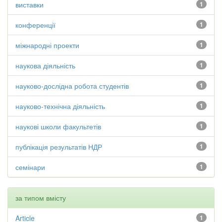
виставки
1
конференції
1
міжнародні проекти
1
наукова діяльність
1
науково-дослідна робота студентів
1
науково-технічна діяльність
1
наукові школи факультетів
1
публікація результатів НДР
1
семінари
1
за типом вмісту
Article
1