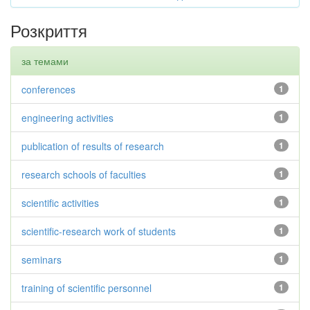
Розкриття
за темами
conferences
1
engineering activities
1
publication of results of research
1
research schools of faculties
1
scientific activities
1
scientific-research work of students
1
seminars
1
training of scientific personnel
1