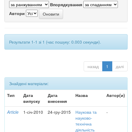
Впорядкування
Автори
Результати 1-1 зі 1 (час пошуку: 0.003 секунди).
назад
1
далі
Знайдені матеріали:
Тип
Дата
Дата
Назва
Автор(и)
випуску
внесення
Article
1-січ-2010
24-гру-2015
Наукова та
-
науково-
технічна
діяльність