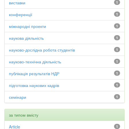
виставки
1
конференції
1
міжнародні проекти
1
наукова діяльність
1
науково-дослідна робота студентів
1
науково-технічна діяльність
1
публікація результатів НДР
1
підготовка наукових кадрів
1
семінари
1
за типом вмісту
Article
1