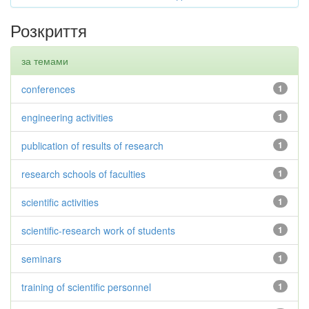
Розкриття
за темами
conferences
1
engineering activities
1
publication of results of research
1
research schools of faculties
1
scientific activities
1
scientific-research work of students
1
seminars
1
training of scientific personnel
1