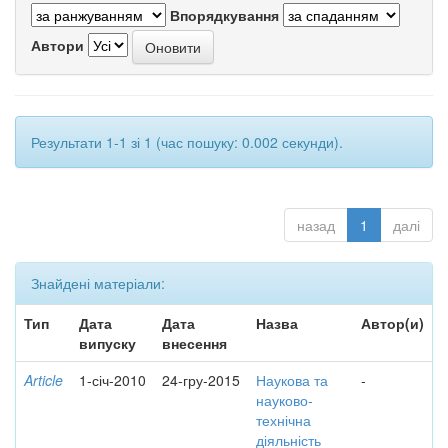
Впорядкування
Автори
Результати 1-1 зі 1 (час пошуку: 0.002 секунди).
назад
1
далі
Знайдені матеріали:
Тип
Дата
Дата
Назва
Автор(и)
випуску
внесення
Article
1-січ-2010
24-гру-2015
Наукова та
-
науково-
технічна
діяльність