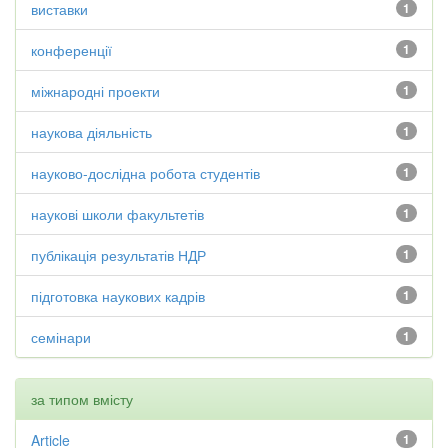
виставки
1
конференції
1
міжнародні проекти
1
наукова діяльність
1
науково-дослідна робота студентів
1
наукові школи факультетів
1
публікація результатів НДР
1
підготовка наукових кадрів
1
семінари
1
за типом вмісту
Article
1