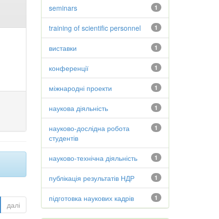
seminars
1
training of scientific personnel
1
виставки
1
конференції
1
міжнародні проекти
1
наукова діяльність
1
науково-дослідна робота
1
студентів
науково-технічна діяльність
1
публікація результатів НДР
1
підготовка наукових кадрів
1
далі