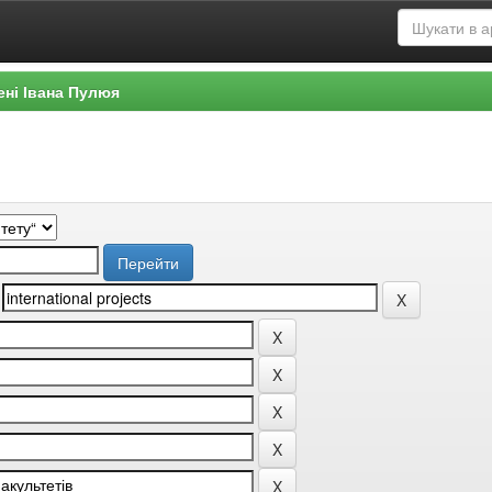
ені Івана Пулюя