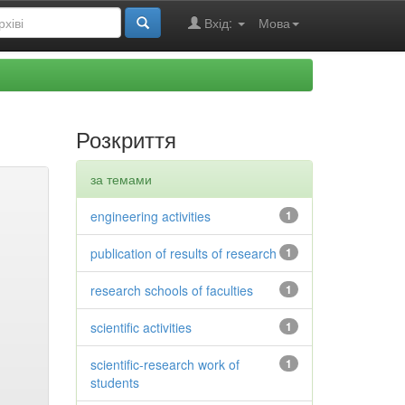
Вхід:
Мова
Розкриття
за темами
engineering activities
1
publication of results of research
1
research schools of faculties
1
scientific activities
1
scientific-research work of
1
students