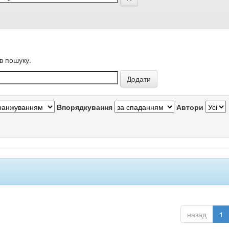
в пошуку.
Впорядкування
Автори
назад
1