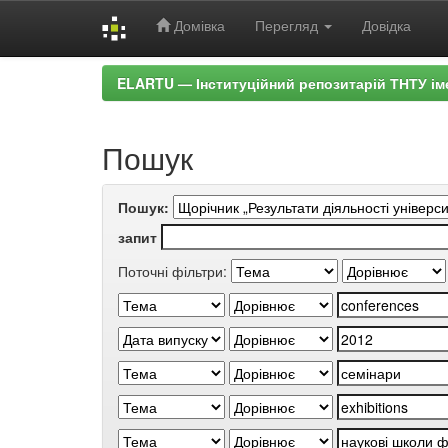
Домівка
Перегляд
Довідка
Skip
ELARTU — Інституційний репозитарій ТНТУ ім
navigation
Пошук
Пошук:
запит
Поточні фільтри: