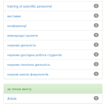
training of scientific personnel
1
виставки
1
конференції
1
міжнародні проекти
1
наукова діяльність
1
науково-дослідна робота студентів
1
науково-технічна діяльність
1
наукові школи факультетів
1
за типом вмісту
Article
1