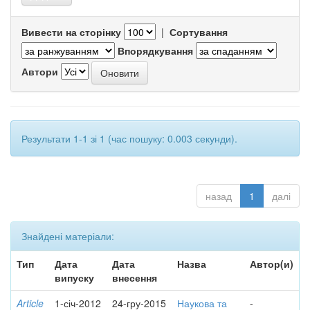
Вивести на сторінку
|
Сортування
Впорядкування
Автори
Результати 1-1 зі 1 (час пошуку: 0.003 секунди).
назад
1
далі
Знайдені матеріали:
Тип
Дата
Дата
Назва
Автор(и)
випуску
внесення
Article
1-січ-2012
24-гру-2015
Наукова та
-